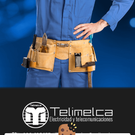
928 685 153
telimelca@telimelca.com